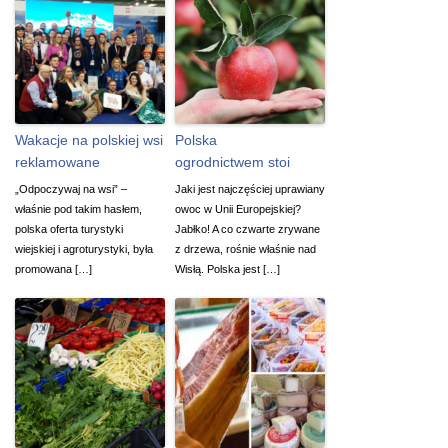
Wakacje na polskiej wsi
Polska
reklamowane
ogrodnictwem stoi
„Odpoczywaj na wsi” –
Jaki jest najczęściej uprawiany
właśnie pod takim hasłem,
owoc w Unii Europejskiej?
polska oferta turystyki
Jabłko! A co czwarte zrywane
wiejskiej i agroturystyki, była
z drzewa, rośnie właśnie nad
promowana […]
Wisłą. Polska jest […]