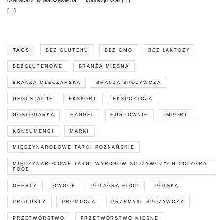
czerwca br. w Warszawie na
kondycji i skali […]
[…]
TAGS
BEZ GLUTENU
BEZ GMO
BEZ LAKTOZY
BEZGLUTENOWE
BRANŻA MIĘSNA
BRANŻA MLECZARSKA
BRANŻA SPOŻYWCZA
DEGUSTACJE
EKSPORT
EKSPOZYCJA
GOSPODARKA
HANDEL
HURTOWNIE
IMPORT
KONSUMENCI
MARKI
MIĘDZYNARODOWE TARGI POZNAŃSKIE
MIĘDZYNARODOWE TARGI WYROBÓW SPOŻYWCZYCH POLAGRA
FOOD
OFERTY
OWOCE
POLAGRA FOOD
POLSKA
PRODUKTY
PROMOCJA
PRZEMYSŁ SPOŻYWCZY
PRZETWÓRSTWO
PRZETWÓRSTWO MIĘSNE