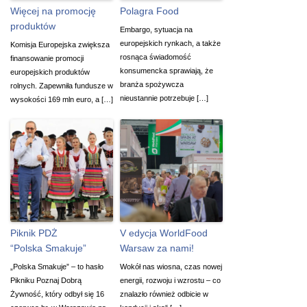
Więcej na promocję
Polagra Food
produktów
Embargo, sytuacja na
europejskich rynkach, a także
Komisja Europejska zwiększa
rosnąca świadomość
finansowanie promocji
konsumencka sprawiają, że
europejskich produktów
branża spożywcza
rolnych. Zapewniła fundusze w
nieustannie potrzebuje […]
wysokości 169 mln euro, a […]
Piknik PDŻ
V edycja WorldFood
“Polska Smakuje”
Warsaw za nami!
„Polska Smakuje” – to hasło
Wokół nas wiosna, czas nowej
Pikniku Poznaj Dobrą
energii, rozwoju i wzrostu – co
Żywność, który odbył się 16
znalazło również odbicie w