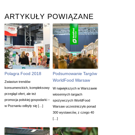
ARTYKUŁY POWIĄZANE
Polagra Food 2018
Podsumowanie Targów
WorldFood Warsaw
Zwiastun trendów
konsumenckich, kompleksowy
W największych w Warszawie
przegląd ofert, ale też
wiosennych targach
promocja polskiej gospodarki –
spożywczych WorldFood
w Poznaniu odbyły się […]
Warsaw uczestniczyło ponad
300 wystawców, z czego 40
[…]