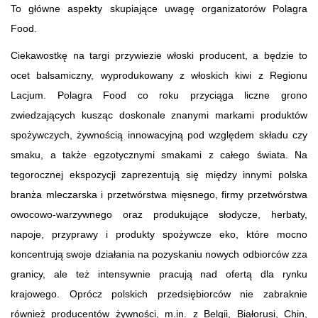
To główne aspekty skupiające uwagę organizatorów Polagra
Food.
Ciekawostkę na targi przywiezie włoski producent, a będzie to
ocet balsamiczny, wyprodukowany z włoskich kiwi z Regionu
Lacjum. Polagra Food co roku przyciąga liczne grono
zwiedzających kusząc doskonale znanymi markami produktów
spożywczych, żywnością innowacyjną pod względem składu czy
smaku, a także egzotycznymi smakami z całego świata. Na
tegorocznej ekspozycji zaprezentują się między innymi polska
branża mleczarska i przetwórstwa mięsnego, firmy przetwórstwa
owocowo-warzywnego oraz produkujące słodycze, herbaty,
napoje, przyprawy i produkty spożywcze eko, które mocno
koncentrują swoje działania na pozyskaniu nowych odbiorców zza
granicy, ale też intensywnie pracują nad ofertą dla rynku
krajowego. Oprócz polskich przedsiębiorców nie zabraknie
również producentów żywności, m.in. z Belgii, Białorusi, Chin,