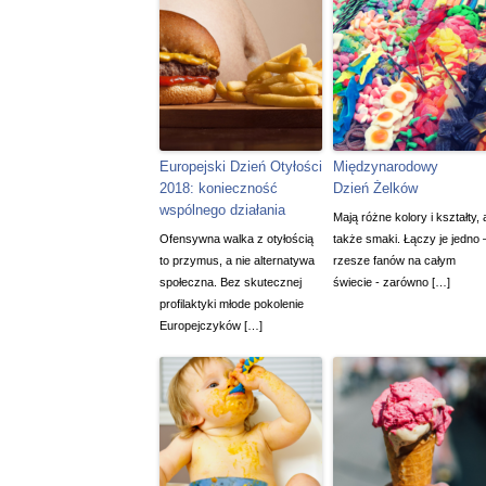
Europejski Dzień Otyłości
Międzynarodowy
2018: konieczność
Dzień Żelków
wspólnego działania
Mają różne kolory i kształty, 
Ofensywna walka z otyłością
także smaki. Łączy je jedno 
to przymus, a nie alternatywa
rzesze fanów na całym
społeczna. Bez skutecznej
świecie - zarówno […]
profilaktyki młode pokolenie
Europejczyków […]