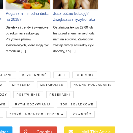
Peganizm – modna dieta
Jesz późno kolację?
?
na 2019?
Zwiększasz ryzyko raka
Dietetyka i trendy żywieniowe
Ostatni posiłek po 22.00 lub
co roku nas zaskakują.
tuż przed snem nie wychodzi
Przybywa planów
nam na zdrowie. Zakłócony
żywieniowych, które mają być
zostaje wtedy naturalny cykl
remedium […]
dobowy, co […]
GICZNE
BEZSENNOŚĆ
BÓLE
CHOROBY
CĄ
KRYTERIA
METABOLIZM
NOCNE PODJADANIE
OZY
POŻYWIENIE
PRZEKĄSKI
OWE
RYTM ODŻYWIANIA
SOKI ŻOŁĄDKOWE
ZESPÓŁ NOCNEGO JEDZENIA
ŻYWNOŚĆ
itter
Google+
Mail This Article