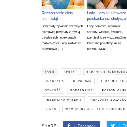
Rozszerzanie diety
Lody – czy to zdrowsza
niemowląt
przekąska niż słodycze
Schematy żywienia zdrowych
Lody domowe, naturalne,
niemowląt powstały z myślą
sorbety, włoskie, świderki,
o rodzicach i opiekunach
rzemieślnicze – szczególnie
małych dzieci, aby ułatwić im
latem nie potrafimy im się
prawidłowe […]
oprzeć. Wraz […]
TAGS
APETYT
BADANIA EPIDEMIOLO
CUKRZYCA
DEPRESJA
JEDZENIE NO
OTYŁOŚĆ
PODJADANIE
POZIOM GLUK
PRZEMIANA MATERII
REFLUKSY ŻOŁĄDK
STRES
WZMOŻONY APETYT PO POŁUDNIU
SHARE:
Facebook
Tw