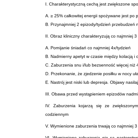
I. Charakterystyczną cechą jest zwiększone spoż
A. ≥ 25% całkowitej energii spożywane jest po 
B. Przynajmniej 2 epizody/tydzień przebudzeń
II. Obraz kliniczny charakteryzują co najmniej 
A. Pomijanie śniadań co najmniej 4x/tydzień
B. Nadmierny apetyt w czasie między kolacją 
C. Zaburzenia snu i/lub bezsenność więcej niż 
D. Przekonanie, że zjedzenie posiłku w nocy uła
E. Nastrój jest niski lub depresja. Objawy nasi
III. Obawa przed wystąpieniem epizodów nadmi
IV. Zaburzenia kojarzą się ze zwiększony
codziennym
V. Wymienione zaburzenia trwają co najmniej 3
VI. Wymienione zaburzenia nie są następstwe