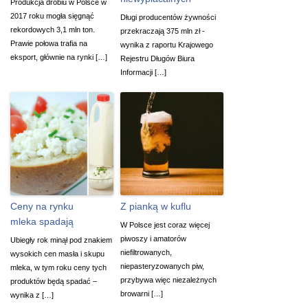
Produkcja drobiu w Polsce w
2017 roku mogła sięgnąć
Długi producentów żywności
rekordowych 3,1 mln ton.
przekraczają 375 mln zł -
Prawie połowa trafia na
wynika z raportu Krajowego
eksport, głównie na rynki […]
Rejestru Długów Biura
Informacji […]
Ceny na rynku
Z pianką w kuflu
mleka spadają
W Polsce jest coraz więcej
piwoszy i amatorów
Ubiegły rok minął pod znakiem
niefiltrowanych,
wysokich cen masła i skupu
niepasteryzowanych piw,
mleka, w tym roku ceny tych
przybywa więc niezależnych
produktów będą spadać –
browarni […]
wynika z […]