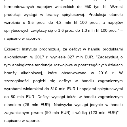
fermentowanych napojów winiarskich do 950 tys. hl. Wzrost
produkcji wystąpi w branży spirytusowej. Produkcja etanolu
wzrośnie o 9,5 proc. do 4,2 mln hl 100 proc., a napojów
spirytusowych zwiększy się o 1,6 proc. do 1,3 mln hl 100 proc." –
napisano w raporcie.
Eksperci Instytutu prognozują, że deficyt w handlu produktami
alkoholowymi w 2017 r. wyniesie 327 mln EUR. "Zadecydują o
tym analogiczne tendencje rozwojowe w poszczególnych działach
branży alkoholowej, które obserwowano w 2016 r. W
szczególności pogłębi się deficyt w handlu zagranicznym
wyrobami winiarskimi do 310 mln EUR i napojami spirytusowymi
do 80 mln EUR. Deficyt wystąpi także w handlu zagranicznym
etanolem (26 mln EUR). Nadwyżka wystąpi jedynie w handlu
zagranicznym piwem (90 mln EUR) i wódką (123 mln EUR)" –
napisano w raporcie.