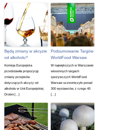
Będą zmiany w akcyzie
Podsumowanie Targów
od alkoholu?
WorldFood Warsaw
Komisja Europejska
W największych w Warszawie
przedstawiła propozycję
wiosennych targach
zmiany przepisów
spożywczych WorldFood
dotyczących akcyzy od
Warsaw uczestniczyło ponad
alkoholu w Unii Europejskiej.
300 wystawców, z czego 40
Drobni […]
[…]