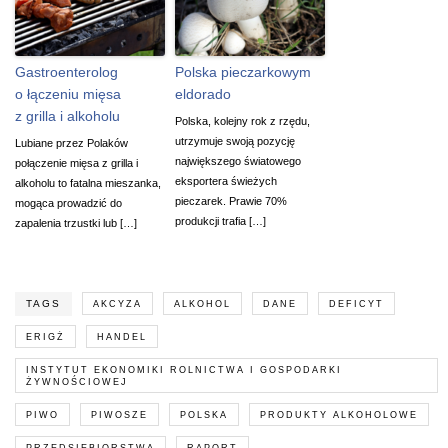
Gastroenterolog
Polska pieczarkowym
o łączeniu mięsa
eldorado
z grilla i alkoholu
Polska, kolejny rok z rzędu,
utrzymuje swoją pozycję
Lubiane przez Polaków
największego światowego
połączenie mięsa z grilla i
eksportera świeżych
alkoholu to fatalna mieszanka,
pieczarek. Prawie 70%
mogąca prowadzić do
produkcji trafia […]
zapalenia trzustki lub […]
TAGS
AKCYZA
ALKOHOL
DANE
DEFICYT
ERIGŻ
HANDEL
INSTYTUT EKONOMIKI ROLNICTWA I GOSPODARKI
ŻYWNOŚCIOWEJ
PIWO
PIWOSZE
POLSKA
PRODUKTY ALKOHOLOWE
PRZEDSIĘBIORSTWA
RAPORT