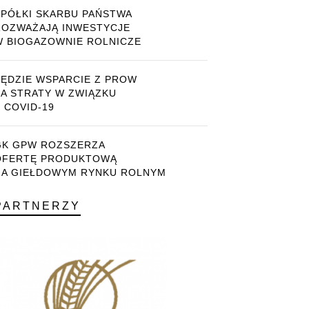
SPÓŁKI SKARBU PAŃSTWA
ROZWAŻAJĄ INWESTYCJE
W BIOGAZOWNIE ROLNICZE
BĘDZIE WSPARCIE Z PROW
ZA STRATY W ZWIĄZKU
 COVID-19
GK GPW ROZSZERZA
OFERTĘ PRODUKTOWĄ
NA GIEŁDOWYM RYNKU ROLNYM
PARTNERZY