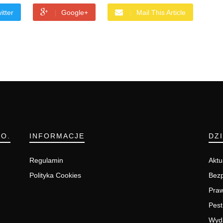
itter
Google+
Mail This Article
.O.
INFORMACJE
DZ
Regulamin
Aktu
Polityka Cookies
Bezp
Pra
Pest
Wyd