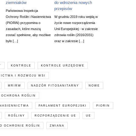
ziemniaków
do wdrożenia nowych
przepisów
Państwowa Inspekcja
Ochrony Roślin i Nasiennictwa
W grudniu 2019 roku wejdą w
(PIORiN) przypomina o
życie nowe rozporządzenia
zasadach, które muszą
Unii Europejskiej - w zakresie
zostać spełnione, aby możliwe
zdrowia roślin (2016/2031)
było […]
oraz w zakresie […]
T
KONTROLE
KONTROLE URZĘDOWE
NICTWA I ROZWOJU WSI
MRIRW
NADZÓR FITOSANITARNY
NOWE
OCHRONA ROŚLIN
 NASIENNICTWA
PARLAMENT EUROPEJSKI
PIORIN
ROŚLINY
ROZPORZĄDZENIE UE
UE
O OCHRONIE ROŚLIN
ZMIANA