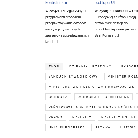
kontroli i kar
pod lupą UE
W związku ze zgłaszanymi
Wszyscy konsumenci w Unii
przypadkami procederu
Europejskiej są równi i mają
przepakowywania owoców i
prawo mieć dostęp do
warzyw przywożonych z
produktów tej samej jakości.
zagranicy i sprzedawania ich
Szef Komisji […]
jako […]
TAGS
DZIENNIK URZĘDOWY
EKSPOR
ŁAŃCUCH ŻYWNOŚCIOWY
MINISTER ROL
MINISTERSTWO ROLNICTWA I ROZWOJU WSI
OCHRONA
OCHRONA FITOSANITARNA
PAŃSTWOWA INSPEKCJA OCHRONY ROŚLIN I
PRAWO
PRZEPISY
PRZEPISY UNIJNE
UNIA EUROPEJSKA
USTAWA
USTAWA 