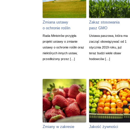
Zmiana ustawy
Zakaz stosowania
o ochronie roślin
pasz GMO
Rada Ministrów przyjęła
Ustawa paszowa, która ma
projekt ustawy o zmianie
zacząć obowiązywać od 1
ustawy o ochronie roślin oraz
stycznia 2019 roku, już
niektórych innych ustaw,
teraz budzi wiele obaw
przedłożony przez […]
hodowców […]
Zmiany w zakresie
Jakość żywności