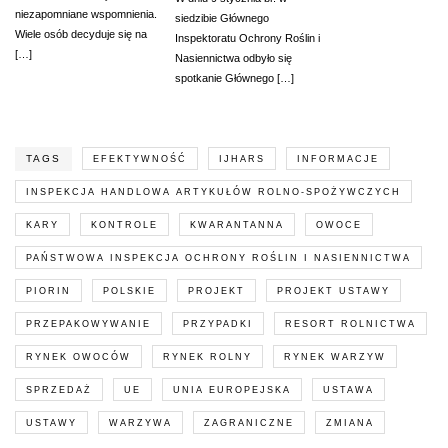
niezapomniane wspomnienia.
siedzibie Głównego
Wiele osób decyduje się na
Inspektoratu Ochrony Roślin i
[…]
Nasiennictwa odbyło się
spotkanie Głównego […]
TAGS
EFEKTYWNOŚĆ
IJHARS
INFORMACJE
INSPEKCJA HANDLOWA ARTYKUŁÓW ROLNO-SPOŻYWCZYCH
KARY
KONTROLE
KWARANTANNA
OWOCE
PAŃSTWOWA INSPEKCJA OCHRONY ROŚLIN I NASIENNICTWA
PIORIN
POLSKIE
PROJEKT
PROJEKT USTAWY
PRZEPAKOWYWANIE
PRZYPADKI
RESORT ROLNICTWA
RYNEK OWOCÓW
RYNEK ROLNY
RYNEK WARZYW
SPRZEDAŻ
UE
UNIA EUROPEJSKA
USTAWA
USTAWY
WARZYWA
ZAGRANICZNE
ZMIANA