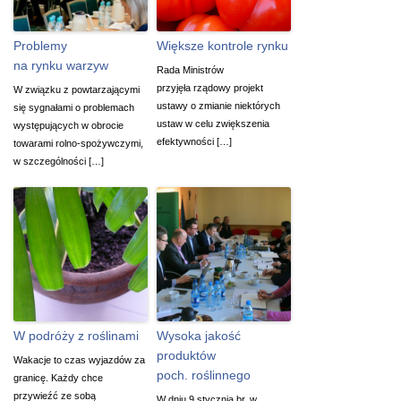
Problemy
Większe kontrole rynku
na rynku warzyw
Rada Ministrów
przyjęła rządowy projekt
W związku z powtarzającymi
ustawy o zmianie niektórych
się sygnałami o problemach
ustaw w celu zwiększenia
występujących w obrocie
efektywności […]
towarami rolno-spożywczymi,
w szczególności […]
W podróży z roślinami
Wysoka jakość
produktów
Wakacje to czas wyjazdów za
poch. roślinnego
granicę. Każdy chce
przywieźć ze sobą
W dniu 9 stycznia br. w