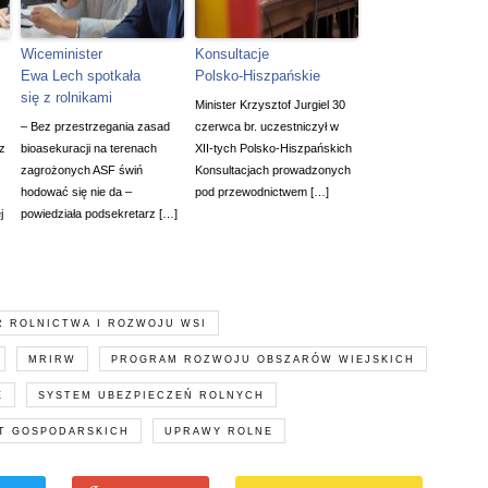
Wiceminister
Konsultacje
Ewa Lech spotkała
Polsko-Hiszpańskie
się z rolnikami
Minister Krzysztof Jurgiel 30
– Bez przestrzegania zasad
czerwca br. uczestniczył w
 z
bioasekuracji na terenach
XII-tych Polsko-Hiszpańskich
zagrożonych ASF świń
Konsultacjach prowadzonych
hodować się nie da –
pod przewodnictwem […]
j
powiedziała podsekretarz […]
R ROLNICTWA I ROZWOJU WSI
MRIRW
PROGRAM ROZWOJU OBSZARÓW WIEJSKICH
E
SYSTEM UBEZPIECZEŃ ROLNYCH
ĄT GOSPODARSKICH
UPRAWY ROLNE