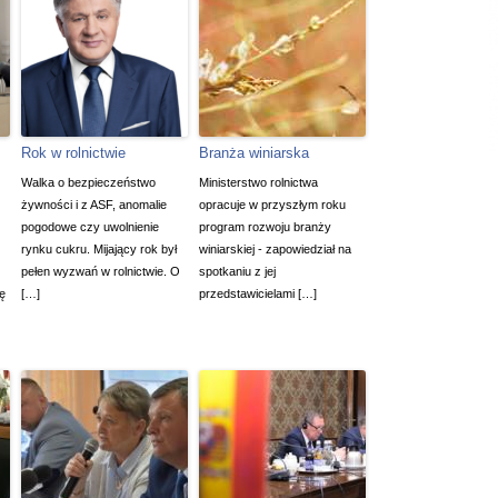
Rok w rolnictwie
Branża winiarska
Walka o bezpieczeństwo
Ministerstwo rolnictwa
żywności i z ASF, anomalie
opracuje w przyszłym roku
pogodowe czy uwolnienie
program rozwoju branży
rynku cukru. Mijający rok był
winiarskiej - zapowiedział na
pełen wyzwań w rolnictwie. O
spotkaniu z jej
ę
[…]
przedstawicielami […]