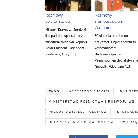
Rozmowy
Rozmowy
polsko-irackie
z ambasadorem
Wietnamu
Minister Krzysztof Jurgiel 6
listopada br. spotkał się z
30 sierpnia br. minister
ministrem rolnictwa Republiki
Krzysztof Jurgiel spotkał się
Iraku Falahem Hassanem
Ambasadorem
Zaidanem, który […]
Nadzwyczajnym i
Pełnomocnym Socjalistyczne
Republiki Wietnamu […]
TAGS
KRZYSZTOF JURGIEL
MINISTE
MINISTERSTWO ROLNICTWA I ROZWOJU WSI
PRZEDSTAWICIELE ROLNIKÓW
SPOTKANI
UBEZPIECZENIA UPRAW ROLNYCH I ZWIERZ