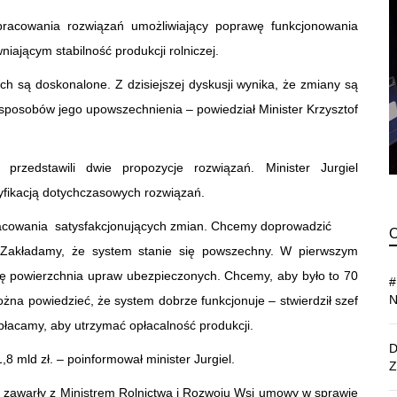
pracowania rozwiązań umożliwiający poprawę funkcjonowania
ającym stabilność produkcji rolniczej.
h są doskonalone. Z dzisiejszej dyskusji wynika, że zmiany są
posobów jego upowszechnienia – powiedział Minister Krzysztof
h przedstawili dwie propozycje rozwiązań. Minister Jurgiel
yfikacją dotychczasowych rozwiązań.
racowania satysfakcjonujących zmian. Chcemy doprowadzić
. Zakładamy, że system stanie się powszechny. W pierwszym
się powierzchnia upraw ubezpieczonych. Chcemy, aby było to 70
żna powiedzieć, że system dobrze funkcjonuje – stwierdził szef
opłacamy, aby utrzymać opłacalność produkcji.
 mld zł. – poinformował minister Jurgiel.
e zawarły z Ministrem Rolnictwa i Rozwoju Wsi umowy w sprawie