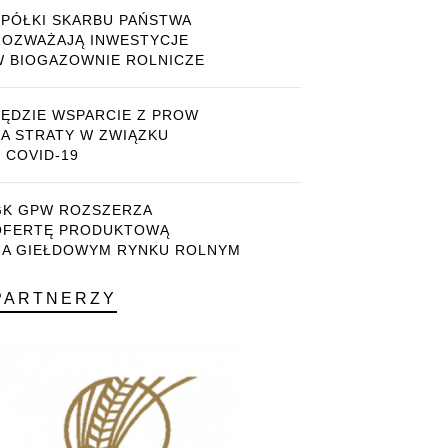
SPÓŁKI SKARBU PAŃSTWA
ROZWAŻAJĄ INWESTYCJE
W BIOGAZOWNIE ROLNICZE
BĘDZIE WSPARCIE Z PROW
ZA STRATY W ZWIĄZKU
 COVID-19
GK GPW ROZSZERZA
OFERTĘ PRODUKTOWĄ
NA GIEŁDOWYM RYNKU ROLNYM
PARTNERZY