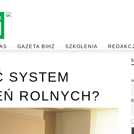
AS
GAZETA BIHŻ
SZKOLENIA
REDAKC
BEZPIECZEŃSTWO I JAKOŚĆ ŻYWNOŚCI
POSTAW NA JAKOŚĆ Z IJHARS
Ć SYSTEM
I
EŃ ROLNYCH?
E