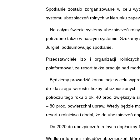
Spotkanie zostało zorganizowane w celu wy
systemu ubezpieczeń rolnych w kierunku zapewni
– Na całym świecie systemy ubezpieczeń rolnyc
potrzebne także w naszym systemie. Szukamy s
Jurgiel podsumowując spotkanie.
Przedstawiciele izb i organizacji rolniczyc
poinformował, że resort także pracuje nad mod
– Będziemy prowadzić konsultacje w celu wyp
do dalszego wzrostu liczby ubezpieczonych
półroczu tego roku o ok. 40 proc. zwiększyła 
– 80 proc. powierzchni upraw. Wtedy będzie mo
resortu rolnictwa i dodał, że do ubezpieczeń d
– Do 2020 do ubezpieczeń rolnych dopłacimy 1,8
Według informacji zakładów ubezpieczeń, któr