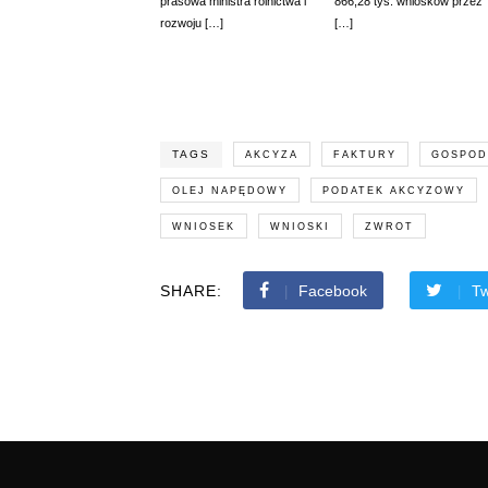
prasowa ministra rolnictwa i
866,28 tys. wniosków przez
rozwoju […]
[…]
TAGS
AKCYZA
FAKTURY
GOSPOD
OLEJ NAPĘDOWY
PODATEK AKCYZOWY
WNIOSEK
WNIOSKI
ZWROT
SHARE:
Facebook
Tw