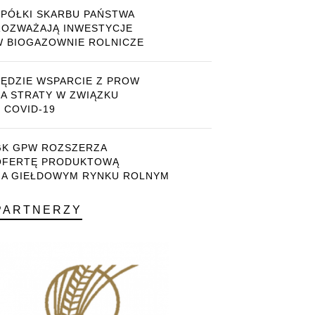
SPÓŁKI SKARBU PAŃSTWA
ROZWAŻAJĄ INWESTYCJE
W BIOGAZOWNIE ROLNICZE
BĘDZIE WSPARCIE Z PROW
ZA STRATY W ZWIĄZKU
 COVID-19
GK GPW ROZSZERZA
OFERTĘ PRODUKTOWĄ
NA GIEŁDOWYM RYNKU ROLNYM
PARTNERZY