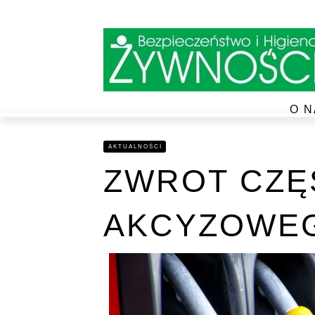
O N
AKTUALNOŚCI
ZWROT CZĘ
AKCYZOWE