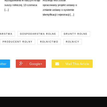
występowania w naszym kraju
Rozwoju Wsi został
suszy rolniczej. 13 czerwca
opracowany projekt ustawy o
[…]
zmianie ustawy o systemie
identyfikacji i rejestracji […]
ARSTWA
GOSPODARSTWA ROLNE
GRUNTY ROLNE
PRODUCENT ROLNY
ROLNICTWO
ROLNICY
itter
Google+
Mail This Article