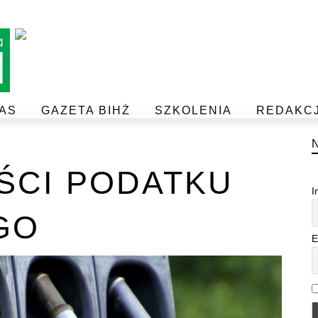
AS
GAZETA BIHŻ
SZKOLENIA
REDAKC
BEZPIECZEŃSTWO I JAKOŚĆ ŻYWNOŚCI
POSTAW NA JAKOŚĆ Z IJHARS
ŚCI PODATKU
I
GO
E