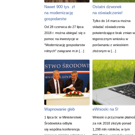
Nawet 900 tys. zł
Ostatni dzwonek
na modernizację
na oświadczenie!
gospodarstw
Tylko do 14 marca można
Od 28 czerwca do 27 lipca
składać oświadczenia
2018 r. można ubiegać się o
potwierdzające brak zmian w
pomoc na inwestycje w
tegorocznym wniosku w
"Modernizację gospodarstw
porównaniu z wnioskiem
rolnych" związane m.in […]
złożonym w […]
Wapnowanie gleb
eWnioski na 5!
1 lipca br. w Ministerstwie
Wnioski o przyznanie płatnoś
Środowiska odbyła
za rok 2018 złożyło ponad
się wspólna konferencja
1,298 mln rolników, w tym