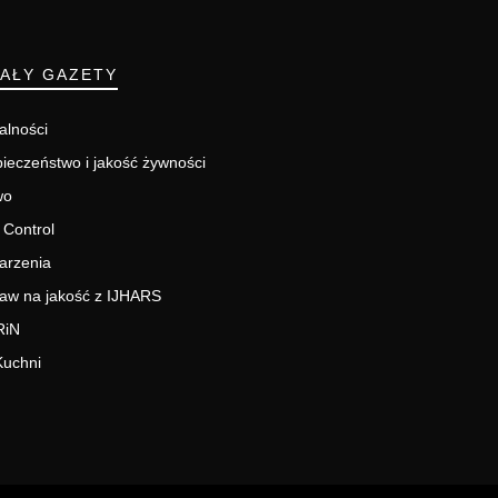
IAŁY GAZETY
alności
ieczeństwo i jakość żywności
wo
 Control
arzenia
aw na jakość z IJHARS
RiN
Kuchni