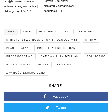
Borówki. Z tej okazji
przyjęła projekt ustawy o
plantatorzy zorganizowali
zmianie ustawy o organizacji
degustacje […]
niektórych rynków […]
TAGS
CELE
DOKUMENT
EKO
EKOLOGIA
MINISTERSTWO ROLNICTWA I ROZWOJU WSI
MRIRW
PLAN DZIAŁAŃ
PRODUKTY EKOLOGICZNE
PRZETWÓRSTWO
RAMOWY PLAN DZIAŁAŃ
ROLNICTWO
ROLNICTWO EKOLOGICZNE
ŻYWNOŚĆ
ŻYWNOŚC EKOLOGICZNA
SHARE:
Facebook
Twitter