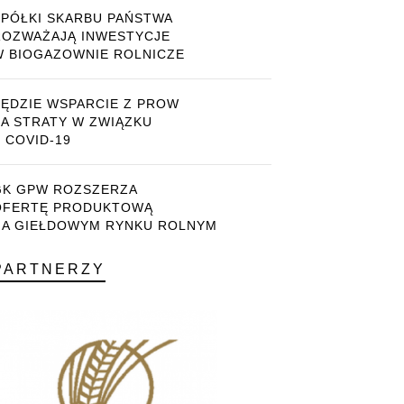
SPÓŁKI SKARBU PAŃSTWA
ROZWAŻAJĄ INWESTYCJE
W BIOGAZOWNIE ROLNICZE
BĘDZIE WSPARCIE Z PROW
ZA STRATY W ZWIĄZKU
 COVID-19
GK GPW ROZSZERZA
OFERTĘ PRODUKTOWĄ
NA GIEŁDOWYM RYNKU ROLNYM
PARTNERZY