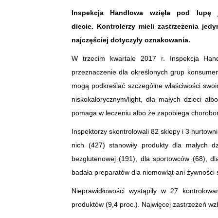
Inspekcja Handlowa wzięła pod lupę 
diecie.
Kontrolerzy mieli zastrzeżenia jed
najczęściej dotyczyły oznakowania.
W trzecim kwartale 2017 r. Inspekcja Han
przeznaczenie dla określonych grup konsumen
mogą podkreślać szczególne właściwości swo
niskokalorycznym/light, dla małych dzieci al
pomaga w leczeniu albo że zapobiega chorobo
Inspektorzy skontrolowali 82 sklepy i 3 hurtown
nich (427) stanowiły produkty dla małych dz
bezglutenowej (191), dla sportowców (68), dl
badała preparatów dla niemowląt ani żywności
Nieprawidłowości wystąpiły w 27 kontrolowa
produktów (9,4 proc.). Najwięcej zastrzeżeń w