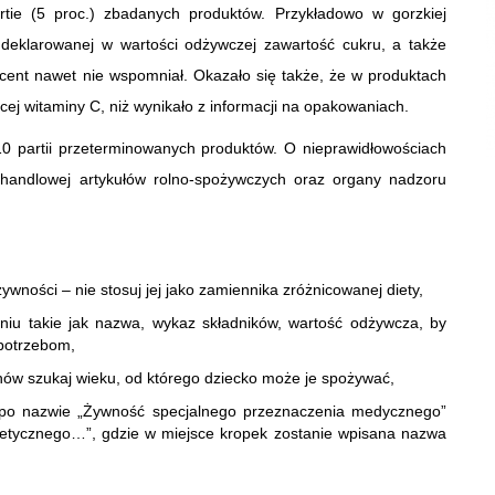
rtie (5 proc.) zbadanych produktów. Przykładowo w gorzkiej
deklarowanej w wartości odżywczej zawartość cukru, a także
ducent nawet nie wspomniał. Okazało się także, że w produktach
ięcej witaminy C, niż wynikało z informacji na opakowaniach.
10 partii przeterminowanych produktów. O nieprawidłowościach
i handlowej artykułów rolno-spożywczych oraz organy nadzoru
ywności – nie stosuj jej jako zamiennika zróżnicowanej diety,
niu takie jak nazwa, wykaz składników, wartość odżywcza, by
potrzebom,
ów szukaj wieku, od którego dziecko może je spożywać,
 po nazwie „Żywność specjalnego przeznaczenia medycznego”
tetycznego…”, gdzie w miejsce kropek zostanie wpisana nazwa