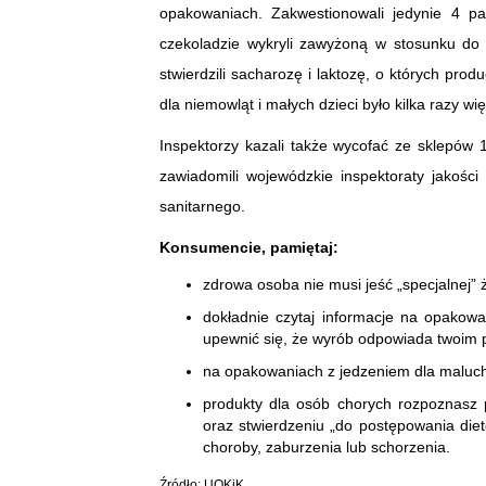
opakowaniach. Zakwestionowali jedynie 4 pa
czekoladzie wykryli zawyżoną w stosunku do 
stwierdzili sacharozę i laktozę, o których pro
dla niemowląt i małych dzieci było kilka razy w
Inspektorzy kazali także wycofać ze sklepów 
zawiadomili wojewódzkie inspektoraty jakośc
sanitarnego.
Konsumencie, pamiętaj:
zdrowa osoba nie musi jeść „specjalnej” ż
dokładnie czytaj informacje na opakowa
upewnić się, że wyrób odpowiada twoim 
na opakowaniach z jedzeniem dla maluch
produkty dla osób chorych rozpoznasz
oraz stwierdzeniu „do postępowania die
choroby, zaburzenia lub schorzenia.
Źródło: UOKiK