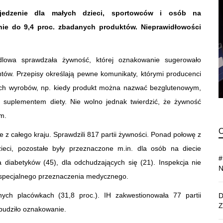
jedzenie dla małych dzieci, sportowców i osób na
ynie do 9,4 proc. zbadanych produktów.
Nieprawidłowości
dlowa sprawdzała żywność, której oznakowanie sugerowało
tów. Przepisy określają pewne komunikaty, którymi producenci
ich wyrobów, np. kiedy produkt można nazwać bezglutenowym,
bo suplementem diety. Nie wolno jednak twierdzić, że żywność
m.
ie z całego kraju. Sprawdzili 817 partii żywności. Ponad połowę z
ieci, pozostałe były przeznaczone m.in. dla osób na diecie
a diabetyków (45), dla odchudzających się (21). Inspekcja nie
 specjalnego przeznaczenia medycznego.
nych placówkach (31,8 proc.). IH zakwestionowała 77 partii
zbudziło oznakowanie.