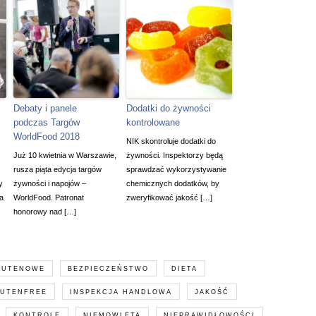
Debaty i panele
Dodatki do żywności
podczas Targów
kontrolowane
WorldFood 2018
NIK skontroluje dodatki do
Już 10 kwietnia w Warszawie,
żywności. Inspektorzy będą
rusza piąta edycja targów
sprawdzać wykorzystywanie
y
żywności i napojów –
chemicznych dodatków, by
ia
WorldFood. Patronat
zweryfikować jakość […]
honorowy nad […]
LUTENOWE
BEZPIECZEŃSTWO
DIETA
LUTENFREE
INSPEKCJA HANDLOWA
JAKOŚĆ
KONTROLE
NIEMOWLĘTA
NIEPRAWIDŁOWOŚCI