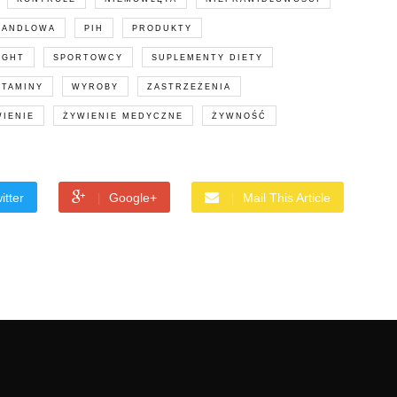
HANDLOWA
PIH
PRODUKTY
IGHT
SPORTOWCY
SUPLEMENTY DIETY
ITAMINY
WYROBY
ZASTRZEŻENIA
WIENIE
ŻYWIENIE MEDYCZNE
ŻYWNOŚĆ
itter
Google+
Mail This Article