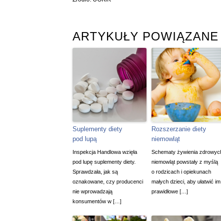
ARTYKUŁY POWIĄZANE
Suplementy diety
Rozszerzanie diety
pod lupą
niemowląt
Inspekcja Handlowa wzięła
Schematy żywienia zdrowyc
pod lupę suplementy diety.
niemowląt powstały z myślą
Sprawdzała, jak są
o rodzicach i opiekunach
oznakowane, czy producenci
małych dzieci, aby ułatwić im
nie wprowadzają
prawidłowe […]
konsumentów w […]