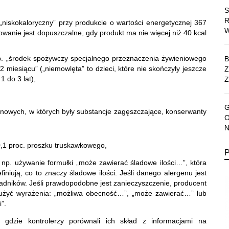
niskokaloryczny” przy produkcie o wartości energetycznej 367
owanie jest dopuszczalne, gdy produkt ma nie więcej niż 40 kcal
p. „środek spożywczy specjalnego przeznaczenia żywieniowego
2 miesiącu” („niemowlęta” to dzieci, które nie skończyły jeszcze
1 do 3 lat),
Z
tenowych, w których były substancje zagęszczające, konserwanty
 0,1 proc. proszku truskawkowego,
 np. używanie formułki „może zawierać śladowe ilości…”, która
finiują, co to znaczy śladowe ilości. Jeśli danego alergenu jest
ładników. Jeśli prawdopodobne jest zanieczyszczenie, producent
użyć wyrażenia: „możliwa obecność…”, „może zawierać…” lub
”.
m, gdzie kontrolerzy porównali ich skład z informacjami na