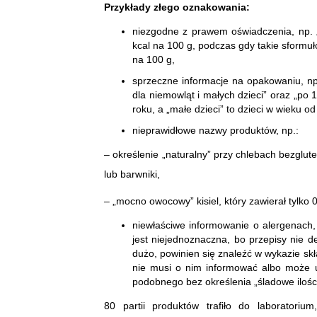
Przykłady złego oznakowania:
niezgodne z prawem oświadczenia, np. „
kcal na 100 g, podczas gdy takie sformuł
na 100 g,
sprzeczne informacje na opakowaniu, n
dla niemowląt i małych dzieci” oraz „po 1
roku, a „małe dzieci” to dzieci w wieku od 
nieprawidłowe nazwy produktów, np.:
– określenie „naturalny” przy chlebach bezglu
lub barwniki,
– „mocno owocowy” kisiel, który zawierał tylko
niewłaściwe informowanie o alergenach,
jest niejednoznaczna, bo przepisy nie de
dużo, powinien się znaleźć w wykazie sk
nie musi o nim informować albo może 
podobnego bez określenia „śladowe ilości
80 partii produktów trafiło do laboratoriu