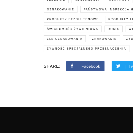
OZNAKOWANIE
PAŃSTWOWA INSPEKCJA 
PRODUKTY BEZGLUTENOWE
PRODUKTY L
ŚWIADOMOŚĆ ŻYWIENIOWA
UOKIK
W
ZŁE OZNAKOWANIA
ZNAKOWANIE
ŻY
ŻYWNOŚĆ SPECJALNEGO PRZEZNACZENIA
SHARE:
Facebook
Tw