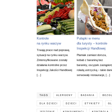
Kontrole
Pułapki w menu
na rynku warzyw
dla turysty – kontrole
Inspekcji Handlowej
Trwają prace nad poprawą
sytuacji na rynku warzyw.
Plamiak zamiast dorsza,
Zintensyfikowane zostały
kebab z baraniną bez
działania kontrolne przez
baraniny, oscypek zastąpion
Inspekcję Jakości Handlowej
roladą ustrzycką – takie dan
[…]
serwowały restauracje, […]
TAGS
ALERGENY
BADANIA
BEZG
DLA DZIECI
DZIECI
ETYKIETY
G
JEDZENIE
KONSUMENCI
KONTROLA