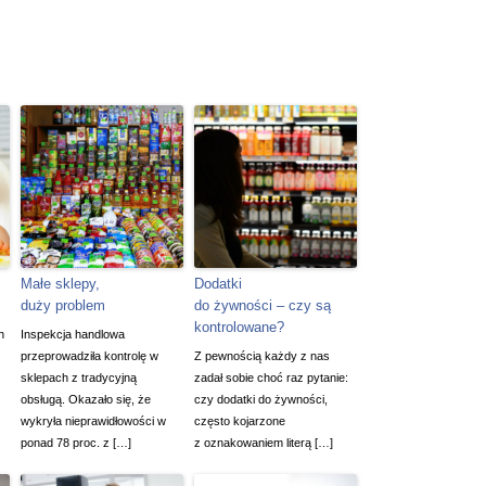
Małe sklepy,
Dodatki
duży problem
do żywności – czy są
kontrolowane?
h
Inspekcja handlowa
przeprowadziła kontrolę w
Z pewnością każdy z nas
sklepach z tradycyjną
zadał sobie choć raz pytanie:
obsługą. Okazało się, że
czy dodatki do żywności,
wykryła nieprawidłowości w
często kojarzone
ponad 78 proc. z […]
z oznakowaniem literą […]