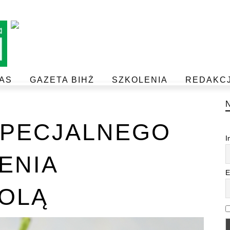
AS
GAZETA BIHŻ
SZKOLENIA
REDAKC
BEZPIECZEŃSTWO I JAKOŚĆ ŻYWNOŚCI
POSTAW NA JAKOŚĆ Z IJHARS
PECJALNEGO
I
ENIA
E
OLĄ