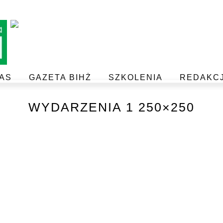
AS
GAZETA BIHŻ
SZKOLENIA
REDAKC
BEZPIECZEŃSTWO I JAKOŚĆ ŻYWNOŚCI
POSTAW NA JAKOŚĆ Z IJHARS
WYDARZENIA 1 250×250