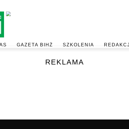
AS
GAZETA BIHŻ
SZKOLENIA
REDAKC
BEZPIECZEŃSTWO I JAKOŚĆ ŻYWNOŚCI
POSTAW NA JAKOŚĆ Z IJHARS
REKLAMA