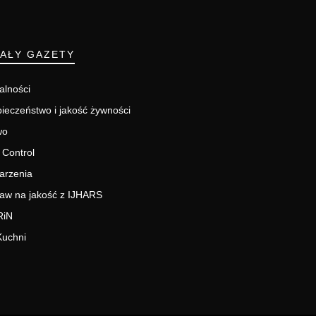
IAŁY GAZETY
alności
ieczeństwo i jakość żywności
wo
 Control
arzenia
aw na jakość z IJHARS
RiN
Kuchni