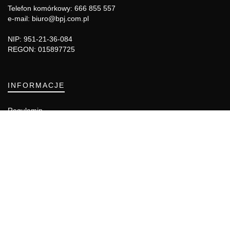
Telefon komórkowy: 666 855 557
e-mail: biuro@bpj.com.pl
NIP: 951-21-36-084
REGON: 015897725
INFORMACJE
Regulamin
Polityka Cookies
DZIAŁY GAZETY
Aktualności
Bezpieczeństwo i jakość żywności
Prawo