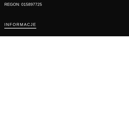
REGON: 015897725
INFORMACJE
Regulamin
Polityka Cookies
DZIAŁY GAZETY
Aktualności
Bezpieczeństwo i jakość żywności
Prawo
Pest Control
Wydarzenia
Postaw na jakość z IJHARS