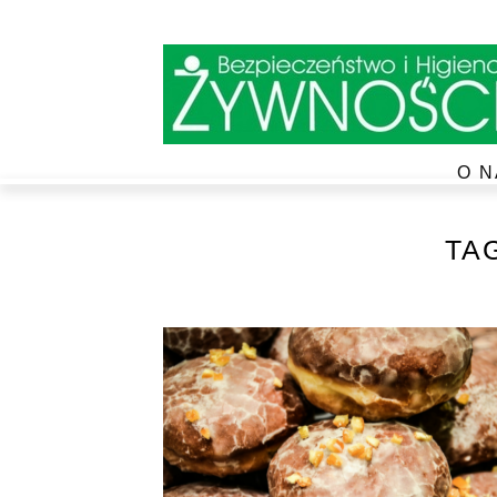
O N
TA