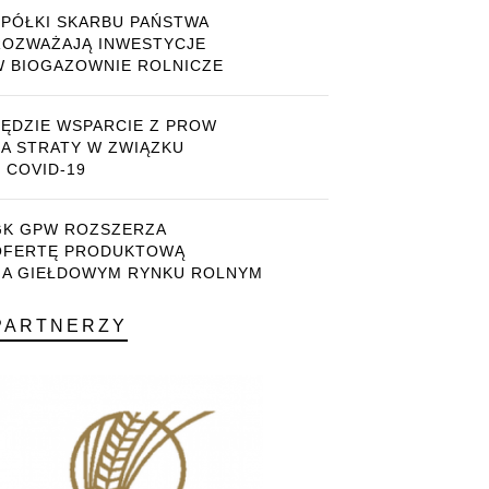
SPÓŁKI SKARBU PAŃSTWA
ROZWAŻAJĄ INWESTYCJE
W BIOGAZOWNIE ROLNICZE
BĘDZIE WSPARCIE Z PROW
ZA STRATY W ZWIĄZKU
 COVID-19
GK GPW ROZSZERZA
OFERTĘ PRODUKTOWĄ
NA GIEŁDOWYM RYNKU ROLNYM
PARTNERZY