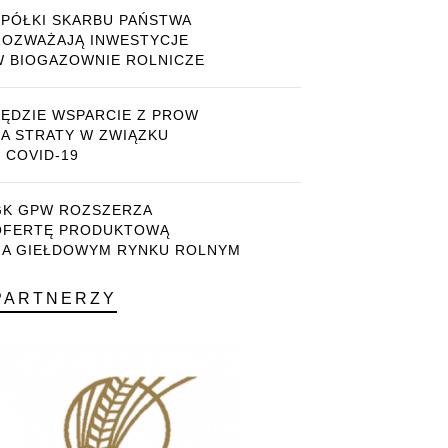
SPÓŁKI SKARBU PAŃSTWA
ROZWAŻAJĄ INWESTYCJE
W BIOGAZOWNIE ROLNICZE
BĘDZIE WSPARCIE Z PROW
ZA STRATY W ZWIĄZKU
 COVID-19
GK GPW ROZSZERZA
OFERTĘ PRODUKTOWĄ
NA GIEŁDOWYM RYNKU ROLNYM
PARTNERZY