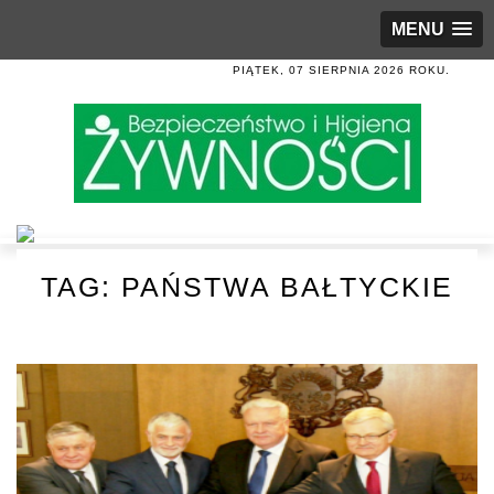
MENU
PIĄTEK, 07 SIERPNIA 2026 ROKU.
TAG:
PAŃSTWA BAŁTYCKIE