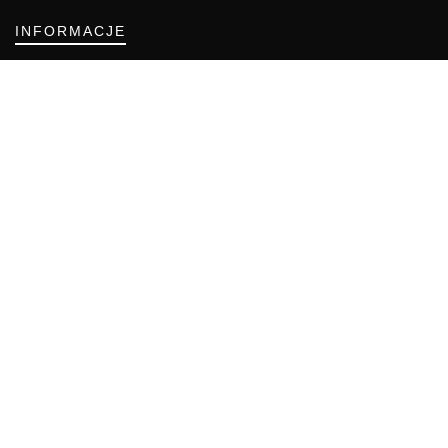
INFORMACJE
Regulamin
Polityka Cookies
DZIAŁY GAZETY
Aktualności
Bezpieczeństwo i jakość żywności
Prawo
Pest Control
Wydarzenia
Postaw na jakość z IJHARS
PIORiN
Od Kuchni