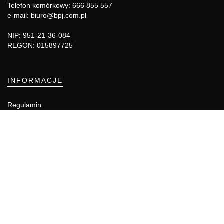
Telefon komórkowy: 666 855 557
e-mail: biuro@bpj.com.pl
NIP: 951-21-36-084
REGON: 015897725
INFORMACJE
Regulamin
Polityka Cookies
DZIAŁY GAZETY
Aktualności
Bezpieczeństwo i jakość żywności
Prawo