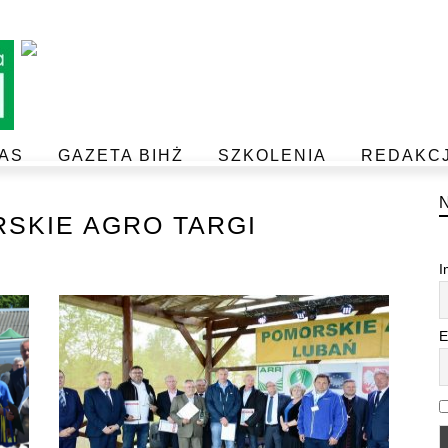
AS
GAZETA BIHŻ
SZKOLENIA
REDAKC
BEZPIECZEŃSTWO I JAKOŚĆ ŻYWNOŚCI
POSTAW NA JAKOŚĆ Z IJHARS
SKIE AGRO TARGI
I
E