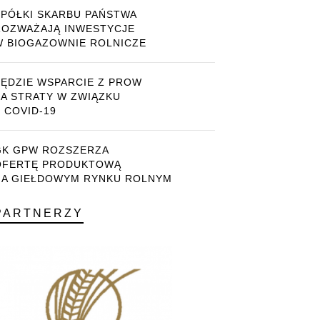
SPÓŁKI SKARBU PAŃSTWA
ROZWAŻAJĄ INWESTYCJE
W BIOGAZOWNIE ROLNICZE
BĘDZIE WSPARCIE Z PROW
ZA STRATY W ZWIĄZKU
 COVID-19
GK GPW ROZSZERZA
OFERTĘ PRODUKTOWĄ
NA GIEŁDOWYM RYNKU ROLNYM
PARTNERZY