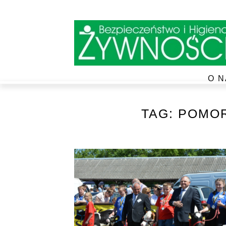
O N
TAG:
POMOR