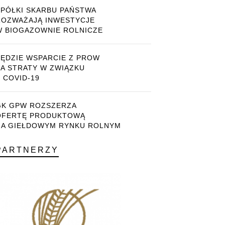
SPÓŁKI SKARBU PAŃSTWA
ROZWAŻAJĄ INWESTYCJE
W BIOGAZOWNIE ROLNICZE
BĘDZIE WSPARCIE Z PROW
ZA STRATY W ZWIĄZKU
 COVID-19
GK GPW ROZSZERZA
OFERTĘ PRODUKTOWĄ
NA GIEŁDOWYM RYNKU ROLNYM
PARTNERZY