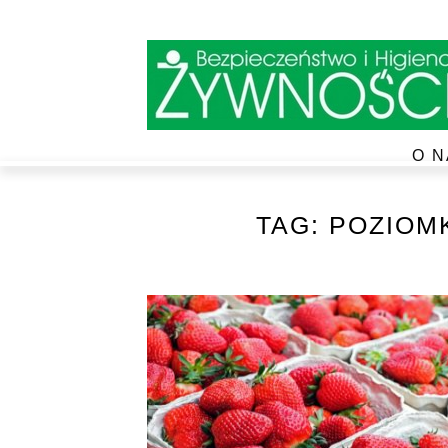
O N
TAG:
POZIOM