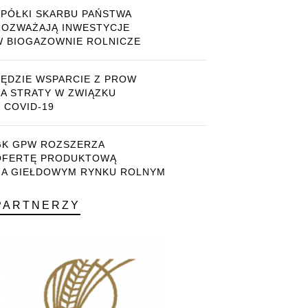
SPÓŁKI SKARBU PAŃSTWA
ROZWAŻAJĄ INWESTYCJE
W BIOGAZOWNIE ROLNICZE
BĘDZIE WSPARCIE Z PROW
ZA STRATY W ZWIĄZKU
 COVID-19
GK GPW ROZSZERZA
OFERTĘ PRODUKTOWĄ
NA GIEŁDOWYM RYNKU ROLNYM
PARTNERZY