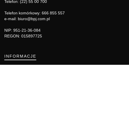
Telefon: (22) 55 00 700
Telefon komórkowy: 666 855 557
e-mail: biuro@bpj.com.pl
NIP: 951-21-36-084
REGON: 015897725
INFORMACJE
Regulamin
Polityka Cookies
DZIAŁY GAZETY
Aktualności
Bezpieczeństwo i jakość żywności