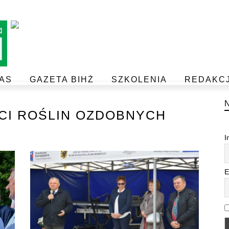
AS
GAZETA BIHŻ
SZKOLENIA
REDAKC
BEZPIECZEŃSTWO I JAKOŚĆ ŻYWNOŚCI
POSTAW NA JAKOŚĆ Z IJHARS
I ROŚLIN OZDOBNYCH
I
E