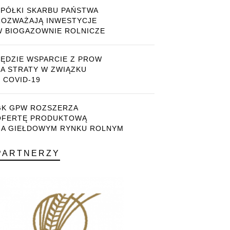
SPÓŁKI SKARBU PAŃSTWA
ROZWAŻAJĄ INWESTYCJE
W BIOGAZOWNIE ROLNICZE
BĘDZIE WSPARCIE Z PROW
ZA STRATY W ZWIĄZKU
 COVID-19
GK GPW ROZSZERZA
OFERTĘ PRODUKTOWĄ
NA GIEŁDOWYM RYNKU ROLNYM
PARTNERZY