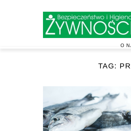
O N
TAG:
PR