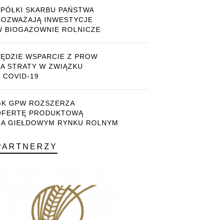
SPÓŁKI SKARBU PAŃSTWA
ROZWAŻAJĄ INWESTYCJE
W BIOGAZOWNIE ROLNICZE
BĘDZIE WSPARCIE Z PROW
ZA STRATY W ZWIĄZKU
 COVID-19
GK GPW ROZSZERZA
OFERTĘ PRODUKTOWĄ
NA GIEŁDOWYM RYNKU ROLNYM
PARTNERZY