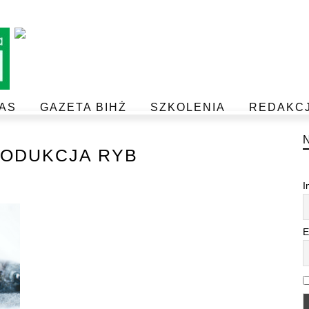
AS
GAZETA BIHŻ
SZKOLENIA
REDAKC
BEZPIECZEŃSTWO I JAKOŚĆ ŻYWNOŚCI
POSTAW NA JAKOŚĆ Z IJHARS
ODUKCJA RYB
I
E