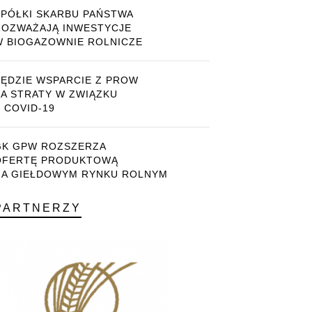
SPÓŁKI SKARBU PAŃSTWA
ROZWAŻAJĄ INWESTYCJE
W BIOGAZOWNIE ROLNICZE
BĘDZIE WSPARCIE Z PROW
ZA STRATY W ZWIĄZKU
 COVID-19
GK GPW ROZSZERZA
OFERTĘ PRODUKTOWĄ
NA GIEŁDOWYM RYNKU ROLNYM
PARTNERZY