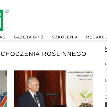
AS
GAZETA BIHŻ
SZKOLENIA
REDAKC
BEZPIECZEŃSTWO I JAKOŚĆ ŻYWNOŚCI
POSTAW NA JAKOŚĆ Z IJHARS
CHODZENIA ROŚLINNEGO
I
E