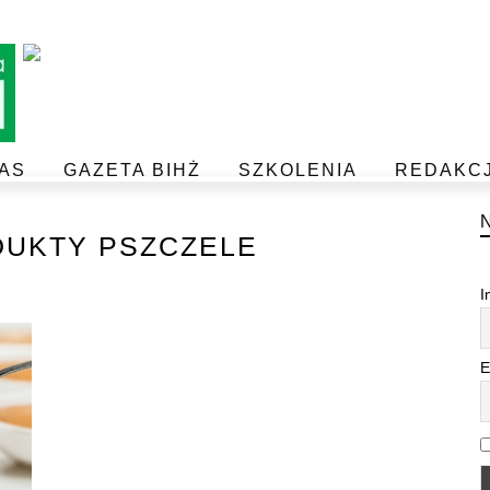
AS
GAZETA BIHŻ
SZKOLENIA
REDAKC
BEZPIECZEŃSTWO I JAKOŚĆ ŻYWNOŚCI
POSTAW NA JAKOŚĆ Z IJHARS
UKTY PSZCZELE
I
E