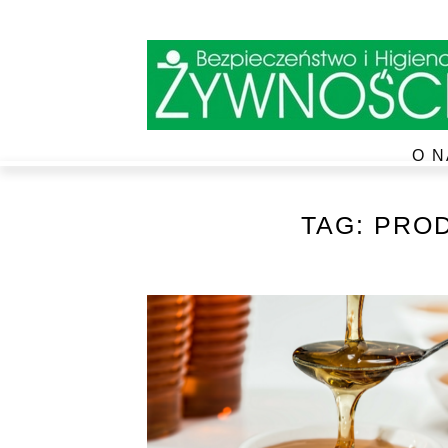
O N
TAG:
PROD