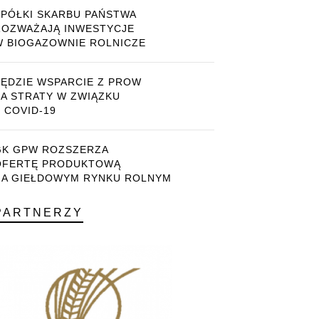
SPÓŁKI SKARBU PAŃSTWA
ROZWAŻAJĄ INWESTYCJE
W BIOGAZOWNIE ROLNICZE
BĘDZIE WSPARCIE Z PROW
ZA STRATY W ZWIĄZKU
 COVID-19
GK GPW ROZSZERZA
OFERTĘ PRODUKTOWĄ
NA GIEŁDOWYM RYNKU ROLNYM
PARTNERZY