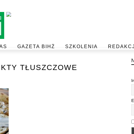
AS
GAZETA BIHŻ
SZKOLENIA
REDAKC
BEZPIECZEŃSTWO I JAKOŚĆ ŻYWNOŚCI
POSTAW NA JAKOŚĆ Z IJHARS
KTY TŁUSZCZOWE
I
E