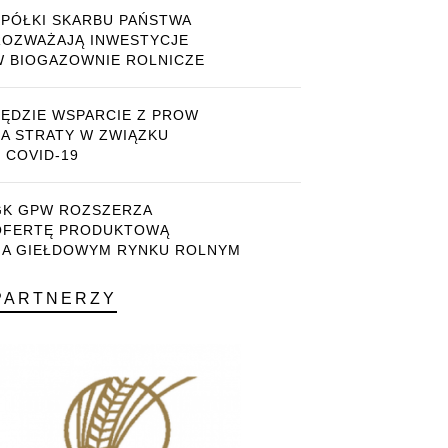
SPÓŁKI SKARBU PAŃSTWA
ROZWAŻAJĄ INWESTYCJE
W BIOGAZOWNIE ROLNICZE
BĘDZIE WSPARCIE Z PROW
ZA STRATY W ZWIĄZKU
 COVID-19
GK GPW ROZSZERZA
OFERTĘ PRODUKTOWĄ
NA GIEŁDOWYM RYNKU ROLNYM
PARTNERZY