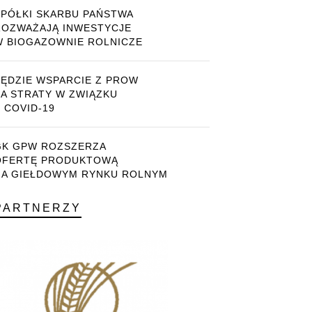
SPÓŁKI SKARBU PAŃSTWA
ROZWAŻAJĄ INWESTYCJE
W BIOGAZOWNIE ROLNICZE
BĘDZIE WSPARCIE Z PROW
ZA STRATY W ZWIĄZKU
 COVID-19
GK GPW ROZSZERZA
OFERTĘ PRODUKTOWĄ
NA GIEŁDOWYM RYNKU ROLNYM
PARTNERZY