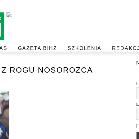
AS
GAZETA BIHŻ
SZKOLENIA
REDAKC
BEZPIECZEŃSTWO I JAKOŚĆ ŻYWNOŚCI
POSTAW NA JAKOŚĆ Z IJHARS
 Z ROGU NOSOROŻCA
I
E