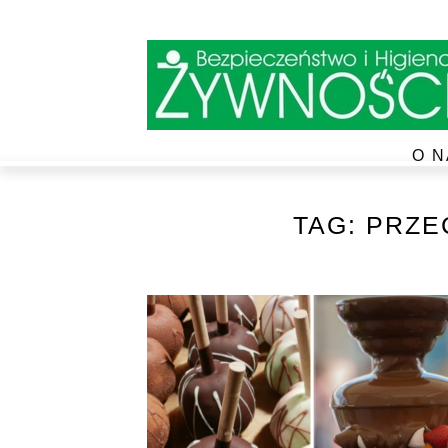
O N
TAG:
PRZE