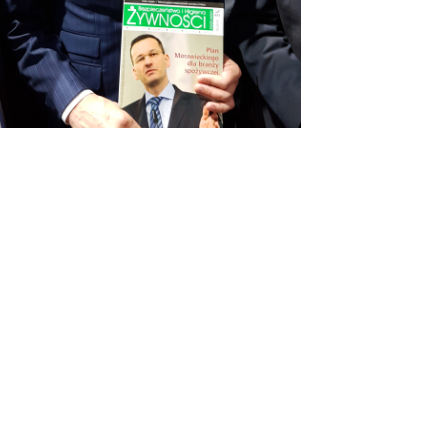
OSTATNIE WPISY
#KUPUJŚWIADOMIE
NA GRILLA – PRODUKT POLSKI
DIETA W LECZENIU WIRUSOWEGO
ZAPALENIA WĄTROBY