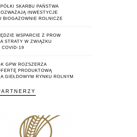
SPÓŁKI SKARBU PAŃSTWA
ROZWAŻAJĄ INWESTYCJE
W BIOGAZOWNIE ROLNICZE
BĘDZIE WSPARCIE Z PROW
ZA STRATY W ZWIĄZKU
 COVID-19
GK GPW ROZSZERZA
OFERTĘ PRODUKTOWĄ
NA GIEŁDOWYM RYNKU ROLNYM
PARTNERZY