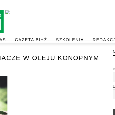
AS
GAZETA BIHŻ
SZKOLENIA
REDAKC
BEZPIECZEŃSTWO I JAKOŚĆ ŻYWNOŚCI
POSTAW NA JAKOŚĆ Z IJHARS
IACZE W OLEJU KONOPNYM
I
E