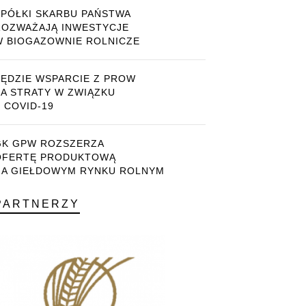
SPÓŁKI SKARBU PAŃSTWA
ROZWAŻAJĄ INWESTYCJE
W BIOGAZOWNIE ROLNICZE
BĘDZIE WSPARCIE Z PROW
ZA STRATY W ZWIĄZKU
 COVID-19
GK GPW ROZSZERZA
OFERTĘ PRODUKTOWĄ
NA GIEŁDOWYM RYNKU ROLNYM
PARTNERZY