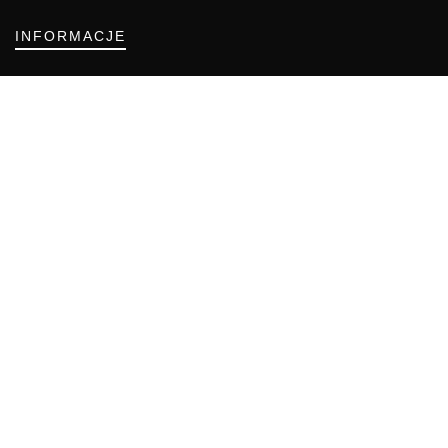
INFORMACJE
Regulamin
Polityka Cookies
DZIAŁY GAZETY
Aktualności
Bezpieczeństwo i jakość żywności
Prawo
Pest Control
Wydarzenia
Postaw na jakość z IJHARS
PIORiN
Od Kuchni