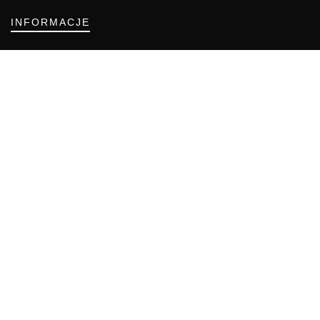
INFORMACJE
Regulamin
Polityka Cookies
DZIAŁY GAZETY
Aktualności
Bezpieczeństwo i jakość żywności
Prawo
Pest Control
Wydarzenia
Postaw na jakość z IJHARS
PIORiN
Od Kuchni