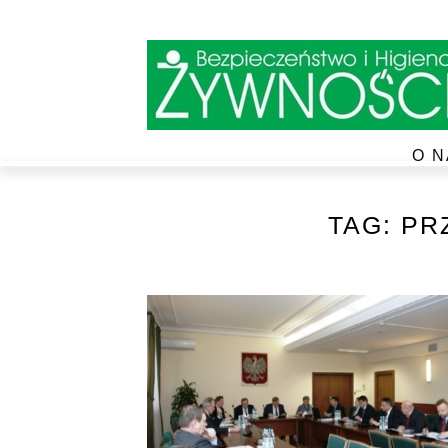
O N
TAG:
PR