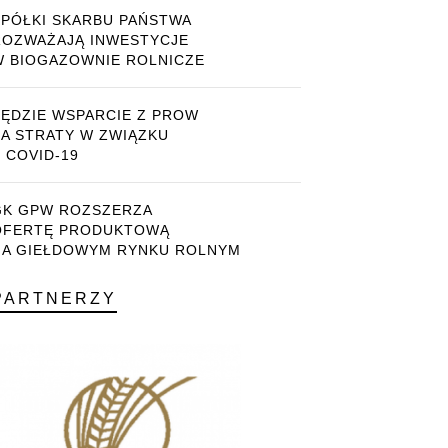
SPÓŁKI SKARBU PAŃSTWA
ROZWAŻAJĄ INWESTYCJE
W BIOGAZOWNIE ROLNICZE
BĘDZIE WSPARCIE Z PROW
ZA STRATY W ZWIĄZKU
 COVID-19
GK GPW ROZSZERZA
OFERTĘ PRODUKTOWĄ
NA GIEŁDOWYM RYNKU ROLNYM
PARTNERZY