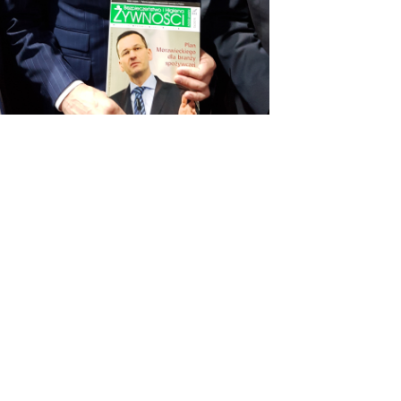
OSTATNIE WPISY
#KUPUJŚWIADOMIE
NA GRILLA – PRODUKT POLSKI
DIETA W LECZENIU WIRUSOWEGO
ZAPALENIA WĄTROBY