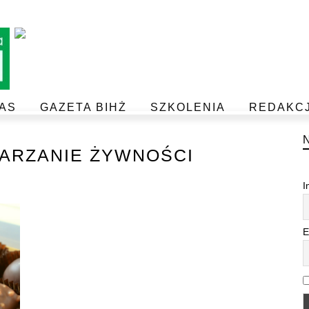
AS
GAZETA BIHŻ
SZKOLENIA
REDAKC
BEZPIECZEŃSTWO I JAKOŚĆ ŻYWNOŚCI
POSTAW NA JAKOŚĆ Z IJHARS
ARZANIE ŻYWNOŚCI
I
E