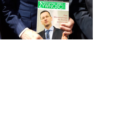
OSTATNIE WPISY
#KUPUJŚWIADOMIE
NA GRILLA – PRODUKT POLSKI
DIETA W LECZENIU WIRUSOWEGO
ZAPALENIA WĄTROBY