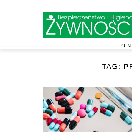
O N
TAG:
P