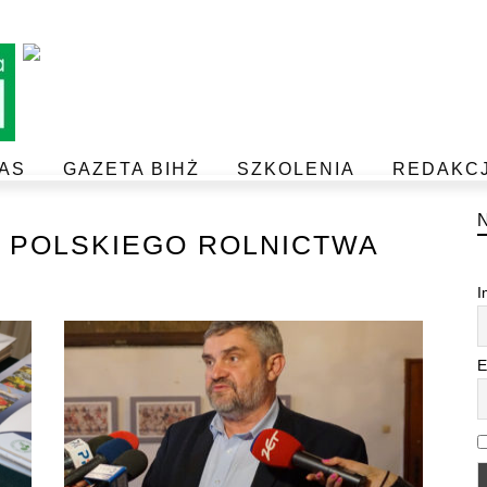
AS
GAZETA BIHŻ
SZKOLENIA
REDAKC
BEZPIECZEŃSTWO I JAKOŚĆ ŻYWNOŚCI
POSTAW NA JAKOŚĆ Z IJHARS
 POLSKIEGO ROLNICTWA
I
E