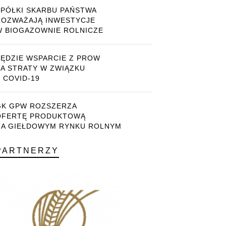
SPÓŁKI SKARBU PAŃSTWA
ROZWAŻAJĄ INWESTYCJE
W BIOGAZOWNIE ROLNICZE
BĘDZIE WSPARCIE Z PROW
ZA STRATY W ZWIĄZKU
 COVID-19
GK GPW ROZSZERZA
OFERTĘ PRODUKTOWĄ
NA GIEŁDOWYM RYNKU ROLNYM
PARTNERZY