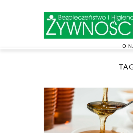
O N
TA