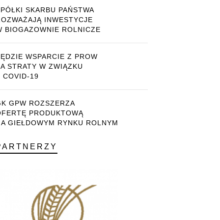
SPÓŁKI SKARBU PAŃSTWA
ROZWAŻAJĄ INWESTYCJE
W BIOGAZOWNIE ROLNICZE
BĘDZIE WSPARCIE Z PROW
ZA STRATY W ZWIĄZKU
 COVID-19
GK GPW ROZSZERZA
OFERTĘ PRODUKTOWĄ
NA GIEŁDOWYM RYNKU ROLNYM
PARTNERZY