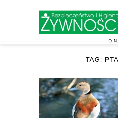
O N
TAG:
PT