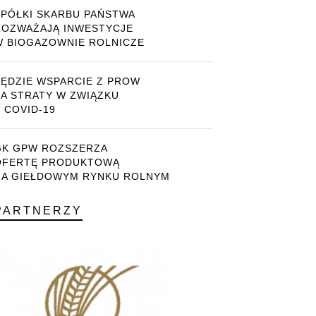
SPÓŁKI SKARBU PAŃSTWA
ROZWAŻAJĄ INWESTYCJE
W BIOGAZOWNIE ROLNICZE
BĘDZIE WSPARCIE Z PROW
ZA STRATY W ZWIĄZKU
 COVID-19
GK GPW ROZSZERZA
OFERTĘ PRODUKTOWĄ
NA GIEŁDOWYM RYNKU ROLNYM
PARTNERZY