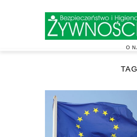
O N
TA