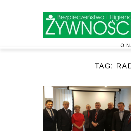
O N
TAG:
RA