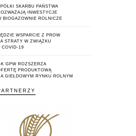
SPÓŁKI SKARBU PAŃSTWA
ROZWAŻAJĄ INWESTYCJE
W BIOGAZOWNIE ROLNICZE
BĘDZIE WSPARCIE Z PROW
ZA STRATY W ZWIĄZKU
 COVID-19
GK GPW ROZSZERZA
OFERTĘ PRODUKTOWĄ
NA GIEŁDOWYM RYNKU ROLNYM
PARTNERZY