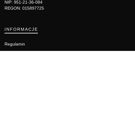
NIP: 951-21-36-084
REGON: 015897725
INFORMACJE
Regulamin
Polityka Cookies
DZIAŁY GAZETY
Aktualności
Bezpieczeństwo i jakość żywności
Prawo
Pest Control
Wydarzenia
Postaw na jakość z IJHARS