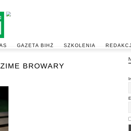
AS
GAZETA BIHŻ
SZKOLENIA
REDAKC
BEZPIECZEŃSTWO I JAKOŚĆ ŻYWNOŚCI
POSTAW NA JAKOŚĆ Z IJHARS
ZIME BROWARY
I
E