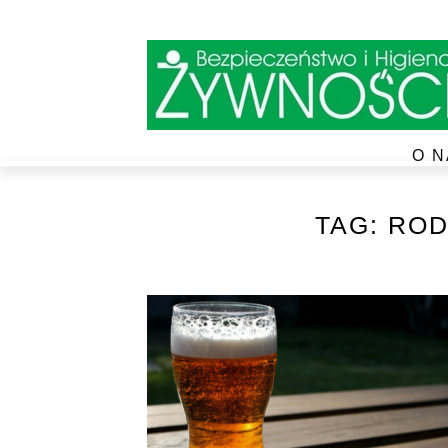
O N
TAG:
ROD