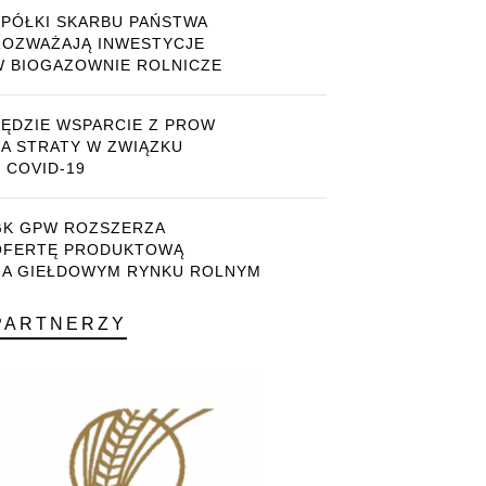
SPÓŁKI SKARBU PAŃSTWA
ROZWAŻAJĄ INWESTYCJE
W BIOGAZOWNIE ROLNICZE
BĘDZIE WSPARCIE Z PROW
ZA STRATY W ZWIĄZKU
 COVID-19
GK GPW ROZSZERZA
OFERTĘ PRODUKTOWĄ
NA GIEŁDOWYM RYNKU ROLNYM
PARTNERZY