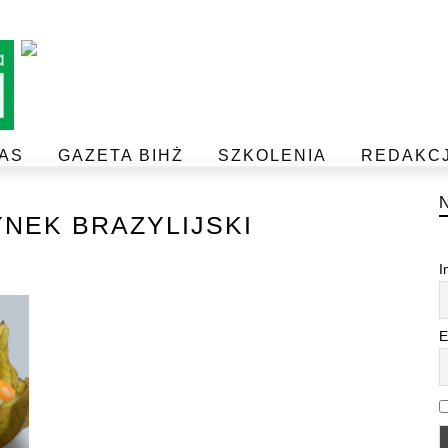
AS
GAZETA BIHŻ
SZKOLENIA
REDAKC
BEZPIECZEŃSTWO I JAKOŚĆ ŻYWNOŚCI
POSTAW NA JAKOŚĆ Z IJHARS
NEK BRAZYLIJSKI
I
E