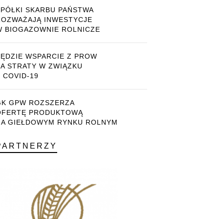
SPÓŁKI SKARBU PAŃSTWA
ROZWAŻAJĄ INWESTYCJE
W BIOGAZOWNIE ROLNICZE
BĘDZIE WSPARCIE Z PROW
ZA STRATY W ZWIĄZKU
 COVID-19
GK GPW ROZSZERZA
OFERTĘ PRODUKTOWĄ
NA GIEŁDOWYM RYNKU ROLNYM
PARTNERZY