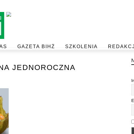
AS
GAZETA BIHŻ
SZKOLENIA
REDAKC
BEZPIECZEŃSTWO I JAKOŚĆ ŻYWNOŚCI
POSTAW NA JAKOŚĆ Z IJHARS
NA JEDNOROCZNA
I
E