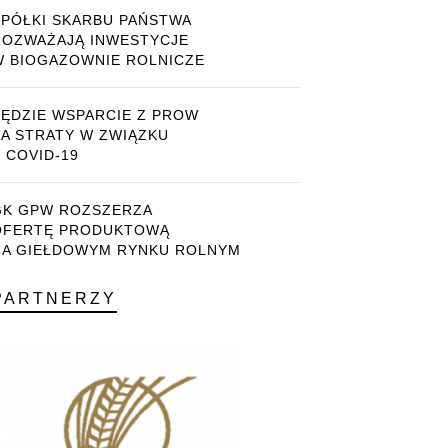
SPÓŁKI SKARBU PAŃSTWA
ROZWAŻAJĄ INWESTYCJE
W BIOGAZOWNIE ROLNICZE
BĘDZIE WSPARCIE Z PROW
ZA STRATY W ZWIĄZKU
 COVID-19
GK GPW ROZSZERZA
OFERTĘ PRODUKTOWĄ
NA GIEŁDOWYM RYNKU ROLNYM
PARTNERZY