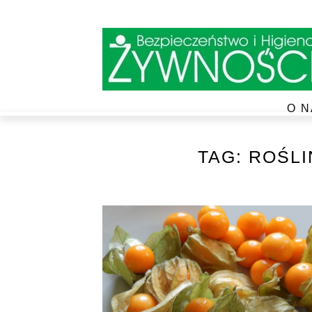
O N
TAG:
ROŚLI