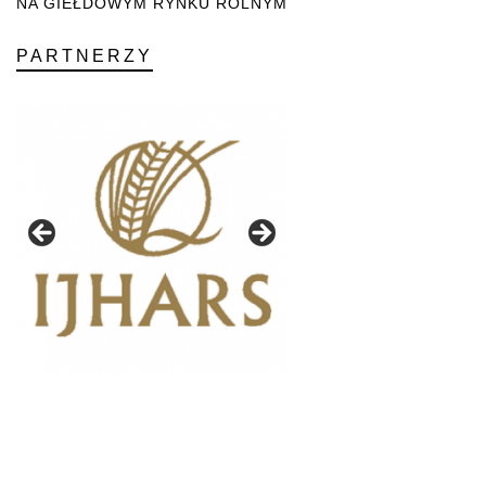
NA GIEŁDOWYM RYNKU ROLNYM
PARTNERZY