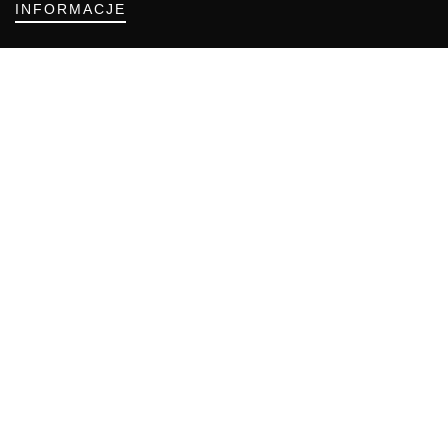
INFORMACJE
Regulamin
Polityka Cookies
DZIAŁY GAZETY
Aktualności
Bezpieczeństwo i jakość żywności
Prawo
Pest Control
Wydarzenia
Postaw na jakość z IJHARS
PIORiN
Od Kuchni