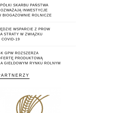
SPÓŁKI SKARBU PAŃSTWA
ROZWAŻAJĄ INWESTYCJE
W BIOGAZOWNIE ROLNICZE
BĘDZIE WSPARCIE Z PROW
ZA STRATY W ZWIĄZKU
 COVID-19
GK GPW ROZSZERZA
OFERTĘ PRODUKTOWĄ
NA GIEŁDOWYM RYNKU ROLNYM
PARTNERZY