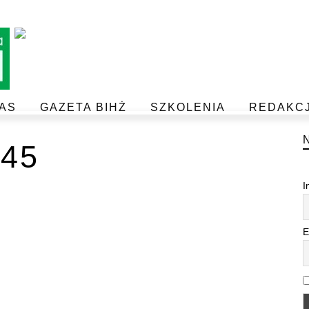
AS
GAZETA BIHŻ
SZKOLENIA
REDAKC
BEZPIECZEŃSTWO I JAKOŚĆ ŻYWNOŚCI
POSTAW NA JAKOŚĆ Z IJHARS
45
I
E