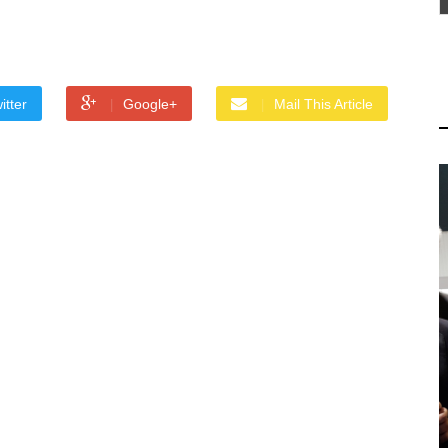
itter
Google+
Mail This Article