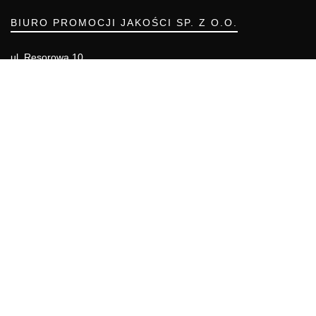
BIURO PROMOCJI JAKOŚCI SP. Z O.O.
ul. Resorowa 10
02-956 WARSZAWA
Telefon: (22) 55 00 700
Telefon komórkowy: 666 855 557
e-mail: biuro@bpj.com.pl
NIP: 951-21-36-084
REGON: 015897725
INFORMACJE
Regulamin
Polityka Cookies